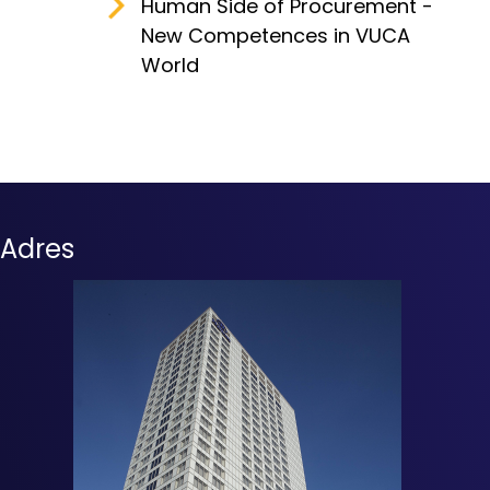
Human Side of Procurement -
New Competences in VUCA
World
Adres