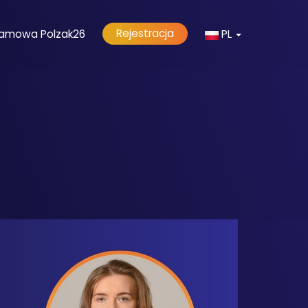
Rejestracja
ramowa Polzak26
PL